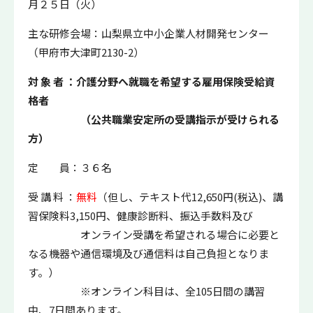
月２５日（火）
主な研修会場：山梨県立中小企業人材開発センター
（甲府市大津町2130-2）
対 象 者 ：介護分野へ就職を希望する雇用保険受給資
格者
（公共職業安定所の受講指示が
受けら
れる
方）
定 員：３６名
受 講 料 ：
無料
（但し、テキスト代12,650円(税込)、講
習保険料3,150円、健康診断料、振込手数料及び
オンライン受講を希望される場合に必要と
なる機器や通信環境及び通信料は自己負担となりま
す。）
※オンライン科目は、全105日間の講習
中、7日間あります。