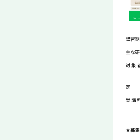
講習期
主な研
対 象
（公
定 
受 講 
オン
※オ
★募集