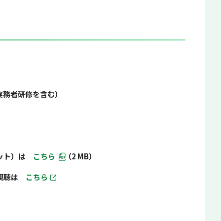
実務者研修を含む）
レット）は
こちら
（2 MB）
)の視聴は
こちら