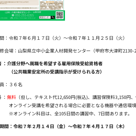
間：令和７年６月１７日（火）～令和７年１１月２５日（火）
修会場：山梨県立中小企業人材開発センター（甲府市大津町2130-
 者 ：介護分野へ就職を希望する雇用保険受給資格者
共職業安定所の受講指示が
受けら
れる方）
員：３６名
料 ：
無料
（但し、テキスト代12,650円(税込)、講習保険料3,15
ライン受講を希望される場合に必要となる機器や通信環境及
ンライン科目は、全105日間の講習中、7日間あります。
期間：令和７年２月１４日（金）～令和７年４月１７
日（木）