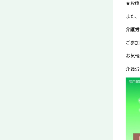
★お
また、
介護労
ご参加
お気軽
介護労