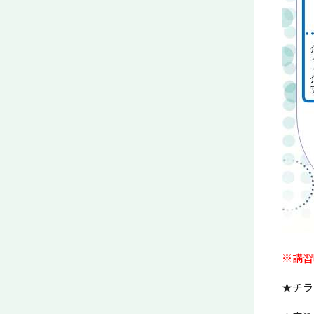
※講習
★チラ