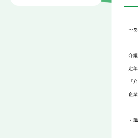
～あ
介護
定年
「介
企業
・講
（例