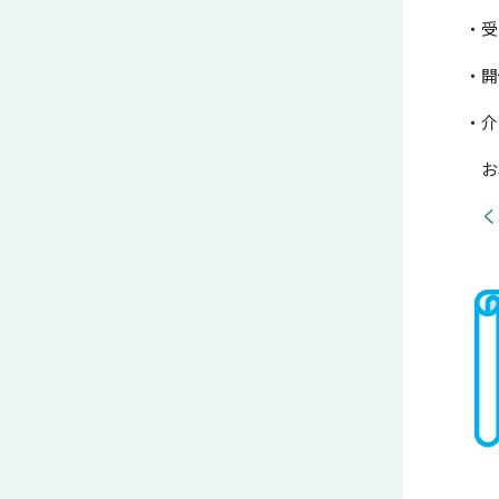
・受
・開
・介
お早
く