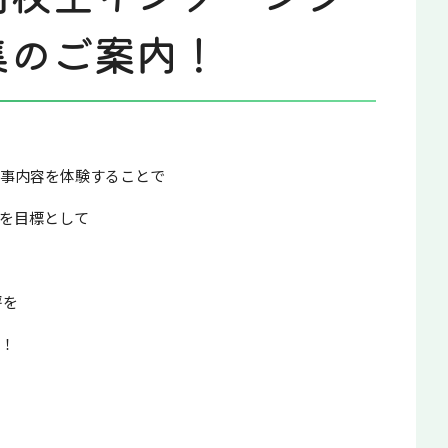
集のご案内！
仕事内容を体験することで
を目標として
評を
い！