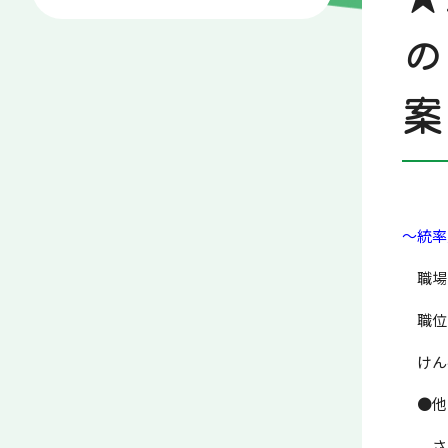
の
案
～統率
職場
職位
けん
●他
さま