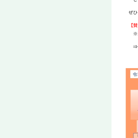
ぜひ
【賛助
※案