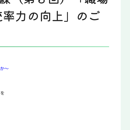
統率力の向上」のご
くか～
クを