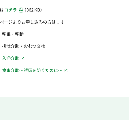
は
コチラ
（362 KB）
ページよりお申し込みの方は↓↓
：移乗・移動
：排泄介助・おむつ交換
：
入浴介助
：
食事介助～誤嚥を防ぐために～