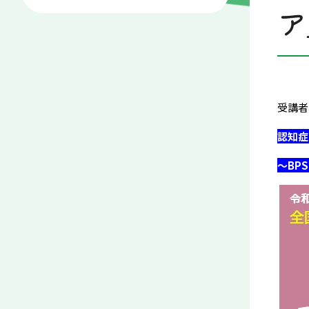
ア
受講者
認知症
～BP