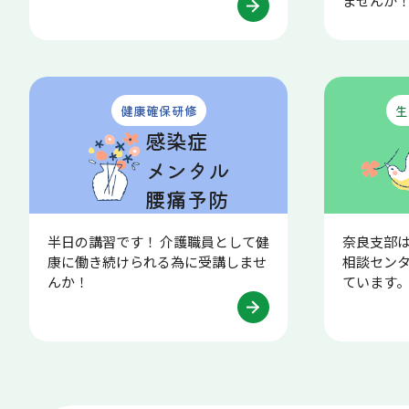
ませんか
健康確保研修
生
感染症
メンタル
腰痛予防
半日の講習です！ 介護職員として健
奈良支部
康に働き続けられる為に受講しませ
相談セン
んか！
ています