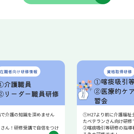
在職者向け研修情報
資格取得研修
①喀痰吸引
①介護職員
②医療的ケ
②リーダー職員研修
習会
講で介護の知識を深めません
①H27より前に介護福祉
か！
たベテランさん向け
ーさん！研修受講で自信をつけ
②喀痰吸引等研修の指導