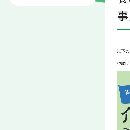
事
以下の
視聴時